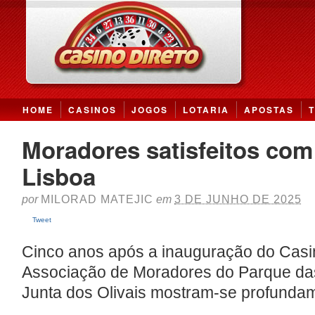
HOME
CASINOS
JOGOS
LOTARIA
APOSTAS
Moradores satisfeitos com
Lisboa
por
MILORAD MATEJIC
em
3 DE JUNHO DE 2025
Tweet
Cinco anos após a inauguração do Casin
Associação de Moradores do Parque da
Junta dos Olivais mostram-se profundame