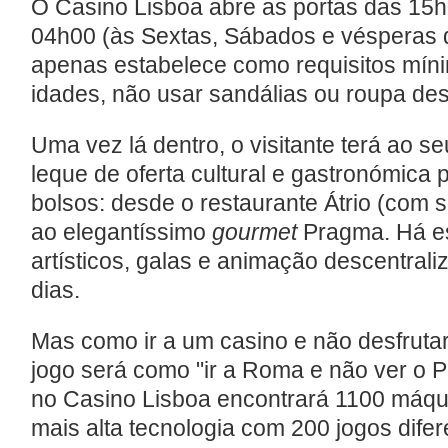
O Casino Lisboa abre as portas das 15
04h00 (às Sextas, Sábados e vésperas d
apenas estabelece como requisitos mín
idades, não usar sandálias ou roupa des
Uma vez lá dentro, o visitante terá ao s
leque de oferta cultural e gastronómica 
bolsos: desde o restaurante Átrio (com 
ao elegantíssimo
gourmet
Pragma. Há e
artísticos, galas e animação descentrali
dias.
Mas como ir a um casino e não desfrutar
jogo será como "ir a Roma e não ver o P
no Casino Lisboa encontrará 1100
máqui
mais alta tecnologia com 200 jogos dife