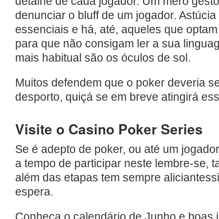
detalhe de cada jogador. Um mero gest
denunciar o bluff de um jogador. Astúcia
essenciais e há, até, aqueles que optam
para que não consigam ler a sua lingua
mais habitual são os óculos de sol.
Muitos defendem que o poker deveria s
desporto, quiçá se em breve atingirá ess
Visite o Casino Poker Series
Se é adepto de poker, ou até um jogador
a tempo de participar neste lembre-se,
além das etapas tem sempre aliciantess
espera.
Conheça o calendário de Junho e boas 