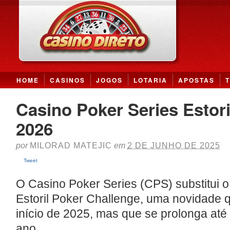
HOME
CASINOS
JOGOS
LOTARIA
APOSTAS
Casino Poker Series Estori
2026
por
MILORAD MATEJIC
em
2 DE JUNHO DE 2025
Tweet
O Casino Poker Series (CPS) substitui o
Estoril Poker Challenge, uma novidade
início de 2025, mas que se prolonga até
ano.