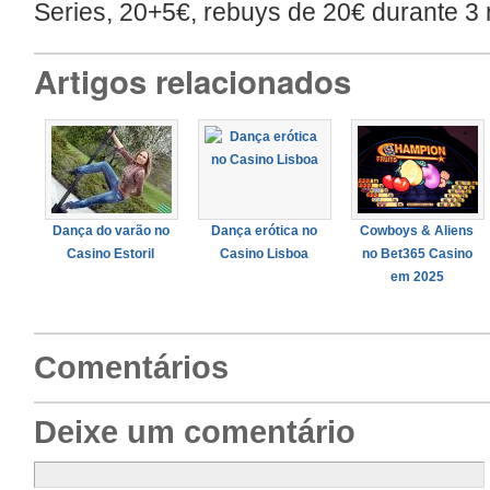
Series, 20+5€, rebuys de 20€ durante 3 
Artigos relacionados
Dança do varão no
Dança erótica no
Cowboys & Aliens
Casino Estoril
Casino Lisboa
no Bet365 Casino
em 2025
Comentários
Deixe um comentário