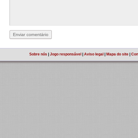
Sobre nós
|
Jogo responsável
|
Aviso legal
|
Mapa do site
|
Con