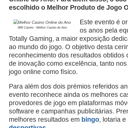
escolhido o Melhor Produto de Jogo O
Este evento é o
888 Casino - Melhor Casino do Ano
os anos pela eq
Totally Gaming, a maior exposição dedi
ao mundo do jogo. O objetivo desta ceri
reconhecimento dos resultados obtidos
de inovação como excelência, tanto nos
jogo online como físico.
Para além dos dois prémios referidos an
evento reconhece ainda os melhores cas
provedores de jogo em plataformas móve
software e campanhas publicitárias. Pr
melhores resultados em
bingo
, lotaria e
desportivas
.