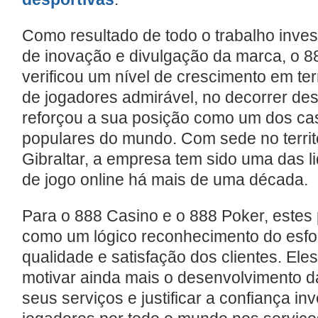
Como resultado de todo o trabalho inve
de inovação e divulgação da marca, o 8
verificou um nível de crescimento em t
de jogadores admirável, no decorrer dest
reforçou a sua posição como um dos cas
populares do mundo. Com sede no territó
Gibraltar, a empresa tem sido uma das li
de jogo online há mais de uma década.
Para o 888 Casino e o 888 Poker, estes
como um lógico reconhecimento do esfor
qualidade e satisfação dos clientes. Ele
motivar ainda mais o desenvolvimento d
seus serviços e justificar a confiança inv