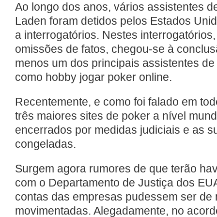
Ao longo dos anos, vários assistentes 
Laden foram detidos pelos Estados Uni
a interrogatórios. Nestes interrogatório
omissões de fatos, chegou-se à conclus
menos um dos principais assistentes de 
como hobby jogar poker online.
Recentemente, e como foi falado em to
três maiores sites de poker a nível mund
encerrados por medidas judiciais e as s
congeladas.
Surgem agora rumores de que terão ha
com o Departamento de Justiça dos EUA
contas das empresas pudessem ser de
movimentadas. Alegadamente, no acordo