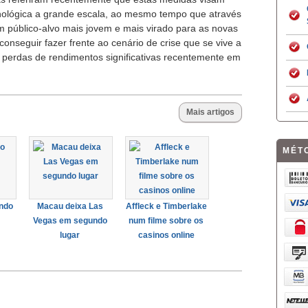
ológica a grande escala, ao mesmo tempo que através
 público-alvo mais jovem e mais virado para as novas
onseguir fazer frente ao cenário de crise que se vive a
o perdas de rendimentos significativas recentemente em
Mais artigos
MÉT
ndo
Macau deixa Las
Affleck e Timberlake
Vegas em segundo
num filme sobre os
lugar
casinos online