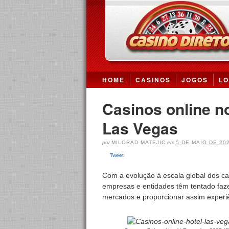
HOME
CASINOS
JOGOS
LO
Casinos online n
Las Vegas
por
MILORAD MATEJIC
em
5 DE MAIO DE 20
Tweet
Com a evolução à escala global dos ca
empresas e entidades têm tentado faze
mercados e proporcionar assim experiê