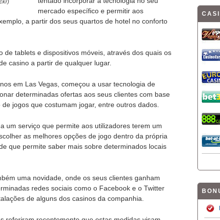
tentado incorporar a tecnologia no seu
ckr)
mercado específico e permitir aos
CAS
xemplo, a partir dos seus quartos de hotel no conforto
ão de tablets e dispositivos móveis, através dos quais os
e casino a partir de qualquer lugar.
nos em Las Vegas, começou a usar tecnologia de
ionar determinadas ofertas aos seus clientes com base
 de jogos que costumam jogar, entre outros dados.
da um serviço que permite aos utilizadores terem um
colher as melhores opções de jogo dentro da própria
de que permite saber mais sobre determinados locais
ambém uma novidade, onde os seus clientes ganham
terminadas redes sociais como o Facebook e o Twitter
BON
talações de alguns dos casinos da companhia.
s referiram recentemente que estas medidas visam