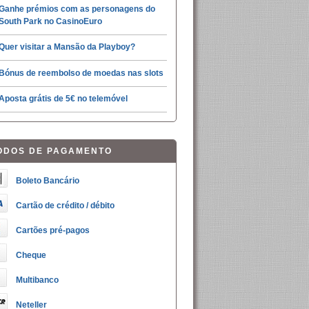
Ganhe prémios com as personagens do
South Park no CasinoEuro
Quer visitar a Mansão da Playboy?
Bónus de reembolso de moedas nas slots
Aposta grátis de 5€ no telemóvel
ODOS DE PAGAMENTO
Boleto Bancário
Cartão de crédito / débito
Cartões pré-pagos
Cheque
Multibanco
Neteller