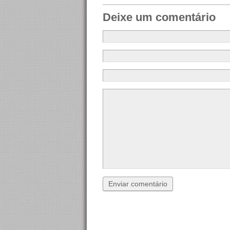
Deixe um comentário