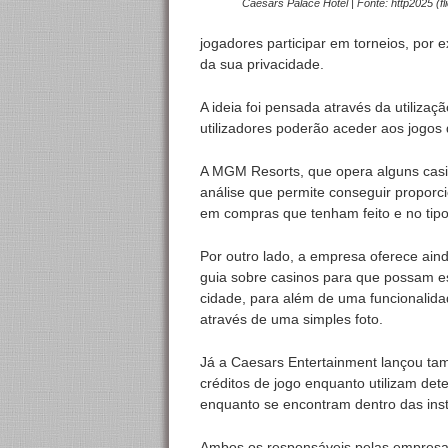
Caesars Palace Hotel | Fonte: http2025 (fli
jogadores participar em torneios, por e
da sua privacidade.
A ideia foi pensada através da utilizaç
utilizadores poderão aceder aos jogos d
A MGM Resorts, que opera alguns casi
análise que permite conseguir proporc
em compras que tenham feito e no tipo
Por outro lado, a empresa oferece ain
guia sobre casinos para que possam es
cidade, para além de uma funcionalida
através de uma simples foto.
Já a Caesars Entertainment lançou t
créditos de jogo enquanto utilizam de
enquanto se encontram dentro das ins
Ambos os responsáveis pelas empresa