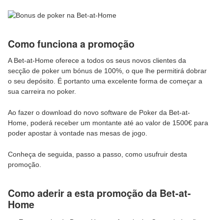
Como funciona a promoção
A Bet-at-Home oferece a todos os seus novos clientes da
secção de poker um bónus de 100%, o que lhe permitirá dobrar
o seu depósito. É portanto uma excelente forma de começar a
sua carreira no poker.
Ao fazer o download do novo software de Poker da Bet-at-
Home, poderá receber um montante até ao valor de 1500€ para
poder apostar à vontade nas mesas de jogo.
Conheça de seguida, passo a passo, como usufruir desta
promoção.
Como aderir a esta promoção da Bet-at-
Home