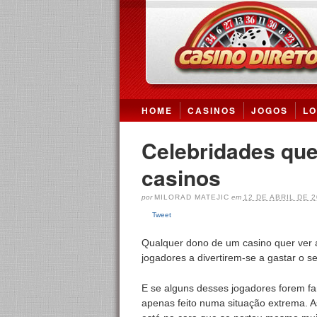
HOME
CASINOS
JOGOS
LO
Celebridades que
casinos
por
MILORAD MATEJIC
em
12 DE ABRIL DE 2
Tweet
Qualquer dono de um casino quer ver a 
jogadores a divertirem-se a gastar o se
E se alguns desses jogadores forem fa
apenas feito numa situação extrema. 