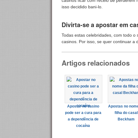
casinos ficar com receio de perderem m
isso decidido bani-lo.
Divirta-se a apostar em ca
Todas estas celebridades, com todo o 
casinos. Por isso, se quer continuar a 
Artigos relacionados
Apostar no casino
Apostas no nom
pode ser a cura para
filha do casal
a dependência de
Beckham
cocaína