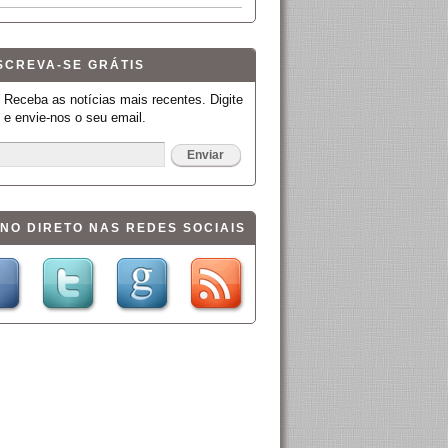
SCREVA-SE GRÁTIS
Receba as notícias mais recentes. Digite
e envie-nos o seu email.
NO DIRETO NAS REDES SOCIAIS