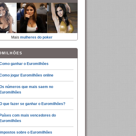
Mais
mulheres do poker
OMILHÕES
Como ganhar o Euromilhões
Como jogar Euromilhões online
Os números que mais saem no
Euromilhões
O que fazer se ganhar o Euromilhões?
Países com mais vencedores do
Euromilhões
Impostos sobre o Euromilhões