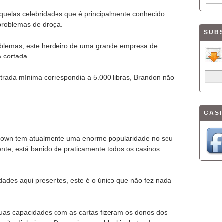
uelas celebridades que é principalmente conhecido
 problemas de droga.
SUB
oblemas, este herdeiro de uma grande empresa de
 cortada.
trada mínima correspondia a 5.000 libras, Brandon não
CASI
Brown tem atualmente uma enorme popularidade no seu
nte, está banido de praticamente todos os casinos
idades aqui presentes, este é o único que não fez nada
suas capacidades com as cartas fizeram os donos dos