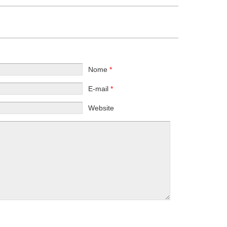
Nome
*
E-mail
*
Website