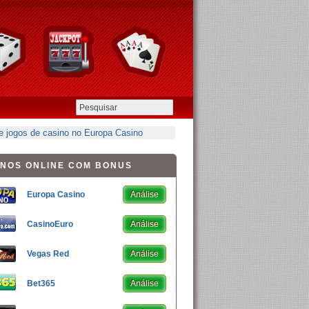
INOS ONLINE COM BONUS
Europa Casino
Análise
CasinoEuro
Análise
Vegas Red
Análise
Bet365
Análise