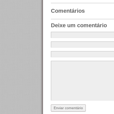
Comentários
Deixe um comentário