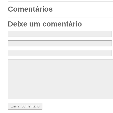
Comentários
Deixe um comentário