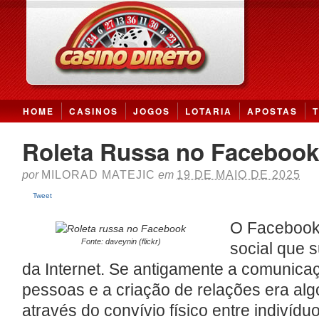
HOME
CASINOS
JOGOS
LOTARIA
APOSTAS
Roleta Russa no Faceboo
por
MILORAD MATEJIC
em
19 DE MAIO DE 2025
Tweet
O Facebook
Fonte: daveynin (flickr)
social que 
da Internet. Se antigamente a comunica
pessoas e a criação de relações era al
através do convívio físico entre indivídu