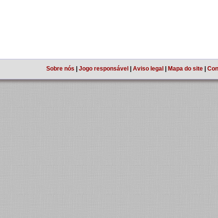
Sobre nós
|
Jogo responsável
|
Aviso legal
|
Mapa do site
|
Con