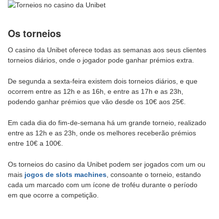
Os torneios
O casino da Unibet oferece todas as semanas aos seus clientes
torneios diários, onde o jogador pode ganhar prémios extra.
De segunda a sexta-feira existem dois torneios diários, e que
ocorrem entre as 12h e as 16h, e entre as 17h e as 23h,
podendo ganhar prémios que vão desde os 10€ aos 25€.
Em cada dia do fim-de-semana há um grande torneio, realizado
entre as 12h e as 23h, onde os melhores receberão prémios
entre 10€ a 100€.
Os torneios do casino da Unibet podem ser jogados com um ou
mais
jogos de slots machines
, consoante o torneio, estando
cada um marcado com um ícone de troféu durante o período
em que ocorre a competição.