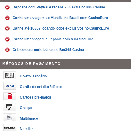
Deposite com PayPal e receba €30 extra no 888 Casino
Ganhe uma viagem ao Mundial no Brasil com CasinoEuro
Ganhe até 1080€ jogando jogos exclusivos no CasinoEuro
Ganhe uma viagem a Lapónia com o CasinoEuro
Crie o seu próprio bónus no Bet365 Casino
MÉTODOS DE PAGAMENTO
Boleto Bancário
Cartão de crédito / débito
Cartões pré-pagos
Cheque
Multibanco
Neteller