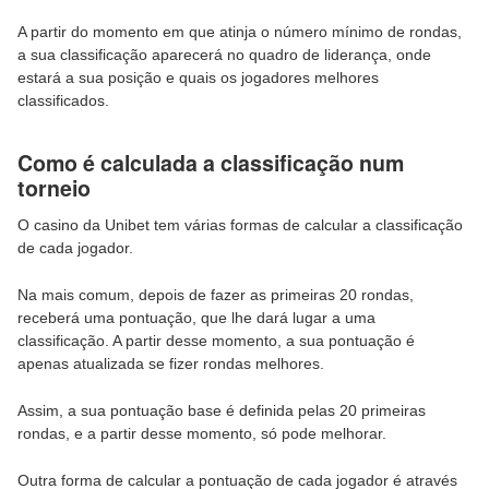
A partir do momento em que atinja o número mínimo de rondas,
a sua classificação aparecerá no quadro de liderança, onde
estará a sua posição e quais os jogadores melhores
classificados.
Como é calculada a classificação num
torneio
O casino da Unibet tem várias formas de calcular a classificação
de cada jogador.
Na mais comum, depois de fazer as primeiras 20 rondas,
receberá uma pontuação, que lhe dará lugar a uma
classificação. A partir desse momento, a sua pontuação é
apenas atualizada se fizer rondas melhores.
Assim, a sua pontuação base é definida pelas 20 primeiras
rondas, e a partir desse momento, só pode melhorar.
Outra forma de calcular a pontuação de cada jogador é através