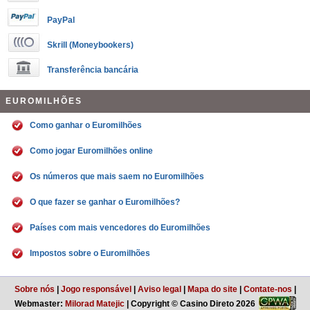
PayPal
Skrill (Moneybookers)
Transferência bancária
EUROMILHÕES
Como ganhar o Euromilhões
Como jogar Euromilhões online
Os números que mais saem no Euromilhões
O que fazer se ganhar o Euromilhões?
Países com mais vencedores do Euromilhões
Impostos sobre o Euromilhões
Sobre nós
|
Jogo responsável
|
Aviso legal
|
Mapa do site
|
Contate-nos
|
Webmaster:
Milorad Matejic
| Copyright © Casino Direto 2026