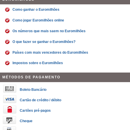
Como ganhar o Euromilhões
Como jogar Euromilhões online
Os números que mais saem no Euromilhões
O que fazer se ganhar o Euromilhões?
Países com mais vencedores do Euromilhões
Impostos sobre o Euromilhões
MÉTODOS DE PAGAMENTO
Boleto Bancário
Cartão de crédito / débito
Cartões pré-pagos
Cheque