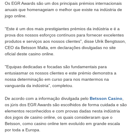
Os EGR Awards são um dos principais prémios internacionais
anuais que homenageiam o melhor que existe na indústria de
jogo online.
“Este é um dos mais prestigiantes prémios da indústria e é a
prova dos nossos esforços contínuos para fornecer excelentes
produtos e serviços aos nossos clientes", disse Ulrik Bengtsson,
CEO da Betsson Malta, em declarações divulgadas no site
oficial deste casino online.
"Equipas dedicadas e focadas são fundamentais para
entusiasmar os nossos clientes e este prémio demonstra a
nossa determinação em curso para nos mantermos na
vanguarda da indústria”, completou.
De acordo com a informação divulgada pelo
Betsson Casino
,
os júris dos EGR Awards são escolhidos de forma cuidada e são
elementos reconhecidos e com provas dadas nesta indústria
dos jogos de casino online, os quais consideraram que o
Betsson, como casino online tem evoluído em grande escala
por toda a Europa.