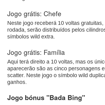
Jogo grátis: Chefe
Neste jogo receberá 10 voltas gratuitas
rodada, serão distribuídos pelos cilindro
símbolos wild extra.
Jogo grátis: Família
Aqui terá direito a 10 voltas, mas os ún
aparecerão são as cinco personagens e
scatter. Neste jogo o símbolo wild duplic
ganhos.
Jogo bónus "Bada Bing"