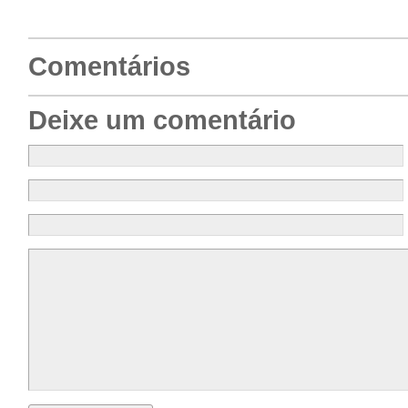
Comentários
Deixe um comentário