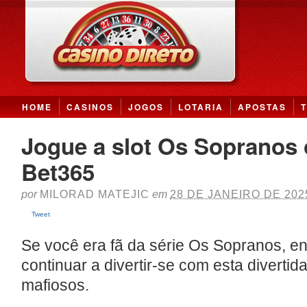
HOME
CASINOS
JOGOS
LOTARIA
APOSTAS
Jogue a slot Os Sopranos 
Bet365
por
MILORAD MATEJIC
em
28 DE JANEIRO DE 202
Tweet
Se você era fã da série Os Sopranos, e
continuar a divertir-se com esta divertida
mafiosos.