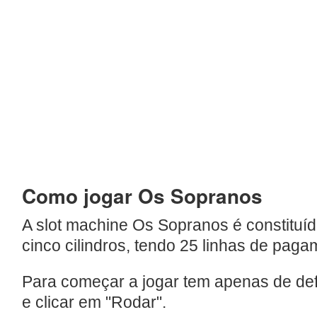
Como jogar Os Sopranos
A slot machine Os Sopranos é constituída
cinco cilindros, tendo 25 linhas de paga
Para começar a jogar tem apenas de def
e clicar em "Rodar".