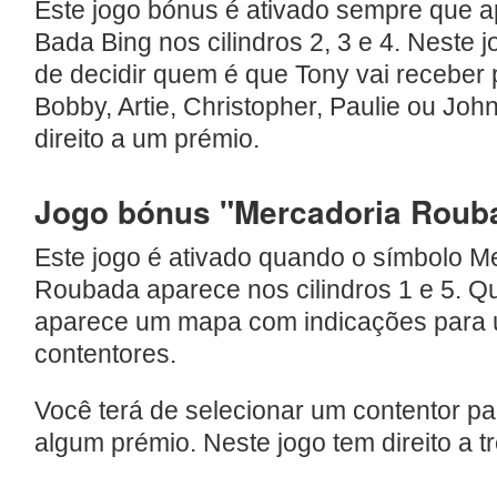
Este jogo bónus é ativado sempre que a
Bada Bing nos cilindros 2, 3 e 4. Neste j
de decidir quem é que Tony vai receber 
Bobby, Artie, Christopher, Paulie ou Jo
direito a um prémio.
Jogo bónus "Mercadoria Roub
Este jogo é ativado quando o símbolo M
Roubada aparece nos cilindros 1 e 5. Q
aparece um mapa com indicações para 
contentores.
Você terá de selecionar um contentor par
algum prémio. Neste jogo tem direito a tr