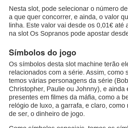
Nesta slot, pode selecionar o número de
a que quer concorrer, e ainda, o valor q
linha. Este valor vai desde os 0,01€ até
na slot Os Sopranos pode apostar desde
Símbolos do jogo
Os símbolos desta slot machine terão e
relacionados com a série. Assim, como 
temos várias personagens da série (Bobb
Christopher, Paulie ou Johnny), e ainda
presentes em filmes da máfia, como a be
relógio de luxo, a garrafa, e claro, como
de ser, o dinheiro de jogo.