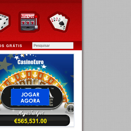
OS GRÁTIS