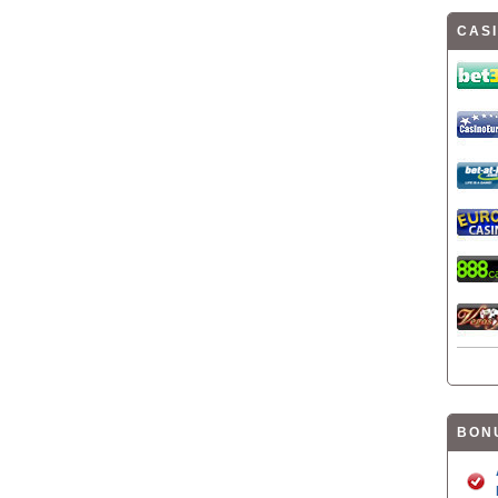
CAS
BON