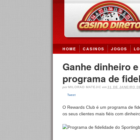
HOME
CASINOS
JOGOS
LO
Ganhe dinheiro e
programa de fide
por
MILORAD MATEJIC
em
31 DE JANEIRO D
Tweet
O Rewards Club é um programa de fide
os seus clientes mais fiéis com dinhei