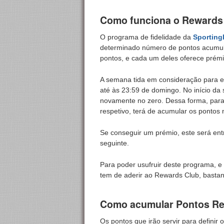
Como funciona o Rewards
O programa de fidelidade da
Sporting
determinado número de pontos acumula
pontos, e cada um deles oferece prémi
A semana tida em consideração para e
até às 23:59 de domingo. No início d
novamente no zero. Dessa forma, para 
respetivo, terá de acumular os ponto
Se conseguir um prémio, este será en
seguinte.
Para poder usufruir deste programa, e 
tem de aderir ao Rewards Club, bastand
Como acumular Pontos R
Os pontos que irão servir para definir 