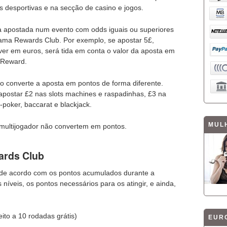
 desportivas e na secção de casino e jogos.
ra apostada num evento com odds iguais ou superiores
rama Rewards Club. Por exemplo, se apostar 5£,
ver em euros, será tida em conta o valor da aposta em
 Reward.
go converte a aposta em pontos de forma diferente.
apostar £2 nas slots machines e raspadinhas, £3 na
-poker, baccarat e blackjack.
MUL
 multijogador não convertem em pontos.
ards Club
 de acordo com os pontos acumulados durante a
íveis, os pontos necessários para os atingir, e ainda,
eito a 10 rodadas grátis)
EUR