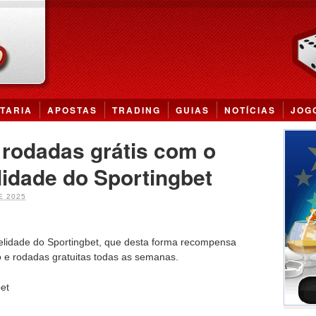
TARIA
APOSTAS
TRADING
GUIAS
NOTÍCIAS
JOG
 rodadas grátis com o
lidade do Sportingbet
E 2025
lidade do Sportingbet, que desta forma recompensa
ro e rodadas gratuitas todas as semanas.