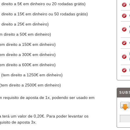
 direito a 5€ em dinheiro ou 20 rodadas grátis)
 direito a 15€ em dinheiro ou 50 rodadas grátis)
 direito a 25€ em dinheiro)
m direito a 50€ em dinheiro)
em direito a 150€ em dinheiro)
em direito a 300€ em dinheiro)
em direito a 600€ em dinheiro)
 (tem direito a 1250€ em dinheiro)
(tem direito a 2500€ em dinheiro)
SUB
m requisito de aposta de 1x, podendo ser usado em
 terá um valor de 0,20€. Para poder levantar os
uisito de aposta 3x.