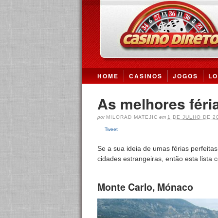
HOME
CASINOS
JOGOS
LO
As melhores féria
por
MILORAD MATEJIC
em
1 DE JULHO DE 2
Tweet
Se a sua ideia de umas férias perfeitas
cidades estrangeiras, então esta lista 
Monte Carlo, Mónaco