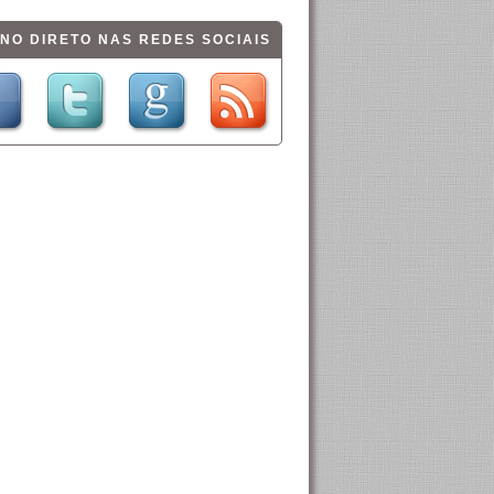
NO DIRETO NAS REDES SOCIAIS