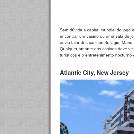
Sem dúvida a capital mundial do jogo 
encontrar um casino ou uma sala de j
ouviu falar dos casinos Bellagio, Ma
Qualquer amante dos casinos deve visit
turísticos e o entretenimento nocturno 
Atlantic City, New Jersey