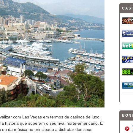
CAS
BON
valizar com Las Vegas em termos de casinos de luxo,
 história que superam o seu rival norte-americano. É
ou da música no principado a disfrutar dos seus