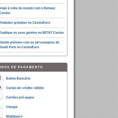
Viaje à volta do mundo com o Betway
Casino
Rodadas gratuitas no CasinoEuro
Duplique os seus ganhos no BETAT Casino
Ganhe prémios com as personagens do
South Park no CasinoEuro
ODOS DE PAGAMENTO
Boleto Bancário
Cartão de crédito / débito
Cartões pré-pagos
Cheque
Multibanco