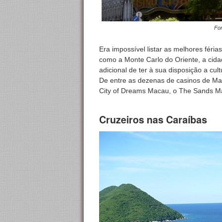
Fon
Era impossível listar as melhores féri
como a Monte Carlo do Oriente, a cid
adicional de ter à sua disposição a cul
De entre as dezenas de casinos de Ma
City of Dreams Macau, o The Sands Ma
Cruzeiros nas Caraíbas