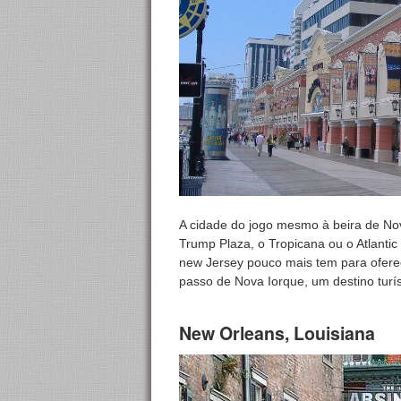
A cidade do jogo mesmo à beira de Nov
Trump Plaza, o Tropicana ou o Atlantic 
new Jersey pouco mais tem para oferec
passo de Nova Iorque, um destino turís
New Orleans, Louisiana