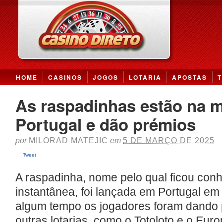
HOME
CASINOS
JOGOS
LOTARIA
APOSTAS
As raspadinhas estão na 
Portugal e dão prémios
por
MILORAD MATEJIC
em
5 DE MARÇO DE 2025
Tweet
A raspadinha, nome pelo qual ficou conhe
instantânea, foi lançada em Portugal em
algum tempo os jogadores foram dando 
outras lotarias, como o Totoloto e o Eur