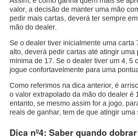
Assim, e como ganha quem mais se apr
valor, a decisão de manter uma mão com
pedir mais cartas, deverá ter sempre e
mão do dealer.
Se o dealer tiver inicialmente uma carta 
alto, deverá pedir cartas até atingir um
mínima de 17. Se o dealer tiver um 4, 5 
jogue confortavelmente para uma pontua
Como referimos na dica anterior, é arri
o valor extrapolado da mão do dealer é 
entanto, se mesmo assim for a jogo, par
reais de ganhar, tem de que atingir uma
Dica nº4: Saber quando dobrar