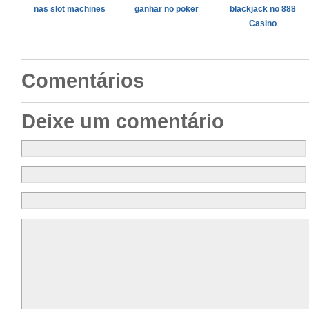
nas slot machines
ganhar no poker
blackjack no 888
Casino
Comentários
Deixe um comentário