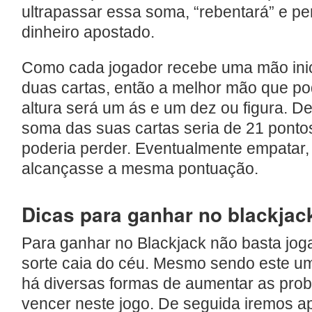
ultrapassar essa soma, “rebentará” e pe
dinheiro apostado.
Como cada jogador recebe uma mão inic
duas cartas, então a melhor mão que po
altura será um ás e um dez ou figura. D
soma das suas cartas seria de 21 pontos
poderia perder. Eventualmente empatar, 
alcançasse a mesma pontuação.
Dicas para ganhar no blackjac
Para ganhar no Blackjack não basta jog
sorte caia do céu. Mesmo sendo este um 
há diversas formas de aumentar as prob
vencer neste jogo. De seguida iremos a