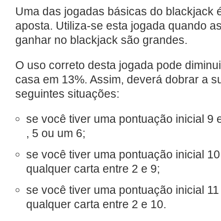
Uma das jogadas básicas do blackjack é
aposta. Utiliza-se esta jogada quando a
ganhar no blackjack são grandes.
O uso correto desta jogada pode diminu
casa em 13%. Assim, deverá dobrar a s
seguintes situações:
se você tiver uma pontuação inicial 9 
, 5 ou um 6;
se você tiver uma pontuação inicial 1
qualquer carta entre 2 e 9;
se você tiver uma pontuação inicial 1
qualquer carta entre 2 e 10.