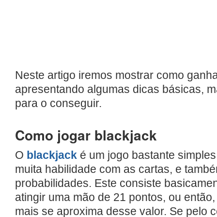
Neste artigo iremos mostrar como ganha
apresentando algumas dicas básicas, m
para o conseguir.
Como jogar blackjack
O
blackjack
é um jogo bastante simples
muita habilidade com as cartas, e tamb
probabilidades. Este consiste basicame
atingir uma mão de 21 pontos, ou então,
mais se aproxima desse valor. Se pelo co