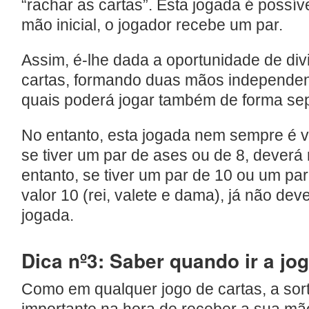
“rachar as cartas”. Esta jogada é possív
mão inicial, o jogador recebe um par.
Assim, é-lhe dada a oportunidade de div
cartas, formando duas mãos independen
quais poderá jogar também de forma se
No entanto, esta jogada nem sempre é v
se tiver um par de ases ou de 8, deverá
entanto, se tiver um par de 10 ou um par
valor 10 (rei, valete e dama), já não dev
jogada.
Dica nº3: Saber quando ir a jo
Como em qualquer jogo de cartas, a sort