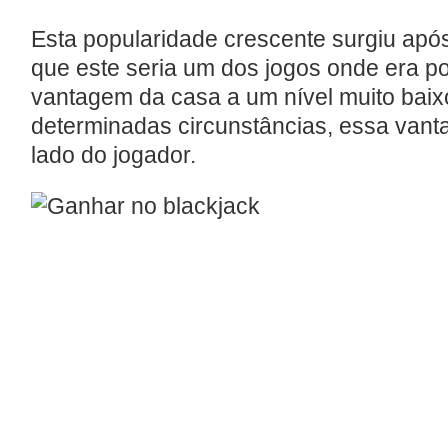
Esta popularidade crescente surgiu apó
que este seria um dos jogos onde era po
vantagem da casa a um nível muito baix
determinadas circunstâncias, essa vant
lado do jogador.