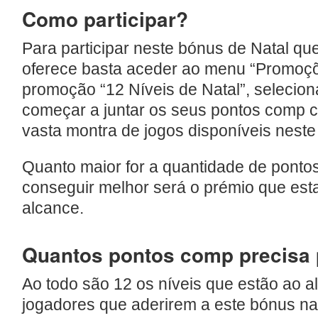
Como participar?
Para participar neste bónus de Natal qu
oferece basta aceder ao menu “Promoçõe
promoção “12 Níveis de Natal”, seleciona
começar a juntar os seus pontos comp 
vasta montra de jogos disponíveis neste 
Quanto maior for a quantidade de pont
conseguir melhor será o prémio que est
alcance.
Quantos pontos comp precisa 
Ao todo são 12 os níveis que estão ao 
jogadores que aderirem a este bónus nat