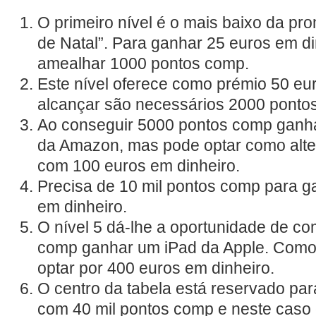
O primeiro nível é o mais baixo da pr
de Natal”. Para ganhar 25 euros em di
amealhar 1000 pontos comp.
Este nível oferece como prémio 50 eu
alcançar são necessários 2000 ponto
Ao conseguir 5000 pontos comp ganha
da Amazon, mas pode optar como altern
com 100 euros em dinheiro.
Precisa de 10 mil pontos comp para g
em dinheiro.
O nível 5 dá-lhe a oportunidade de co
comp ganhar um iPad da Apple. Como 
optar por 400 euros em dinheiro.
O centro da tabela está reservado par
com 40 mil pontos comp e neste caso