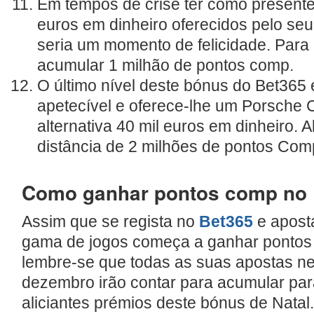
Em tempos de crise ter como presente
euros em dinheiro oferecidos pelo seu
seria um momento de felicidade. Para 
acumular 1 milhão de pontos comp.
O último nível deste bónus do Bet365 
apetecível e oferece-lhe um Porsche
alternativa 40 mil euros em dinheiro. A
distância de 2 milhões de pontos Com
Como ganhar pontos comp no 
Assim que se regista no
Bet365
e apost
gama de jogos começa a ganhar pontos
lembre-se que todas as suas apostas n
dezembro irão contar para acumular par
aliciantes prémios deste bónus de Natal.