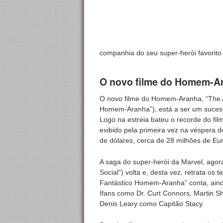
companhia do seu super-herói favorito 
O novo filme do Homem-A
O novo filme do Homem-Aranha, “The 
Homem-Aranha”), está a ser um sucess
Logo na estreia bateu o recorde do film
exibido pela primeira vez na véspera d
de dólares, cerca de 28 milhões de Eur
A saga do super-herói da Marvel, agora
Social”) volta e, desta vez, retrata os
Fantástico Homem-Aranha” conta, ain
Ifans como Dr. Curt Connors, Martin S
Denis Leary como Capitão Stacy.