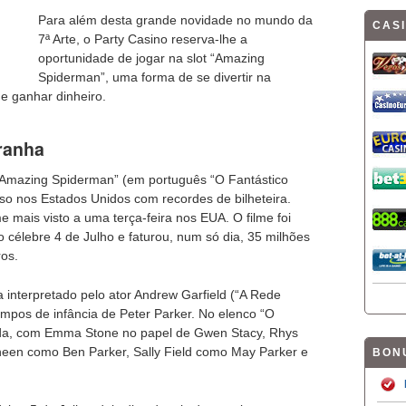
Para além desta grande novidade no mundo da
CAS
7ª Arte, o Party Casino reserva-lhe a
oportunidade de jogar na slot “Amazing
Spiderman”, uma forma de se divertir na
e ganhar dinheiro.
ranha
Amazing Spiderman” (em português “O Fantástico
o nos Estados Unidos com recordes de bilheteira.
e mais visto a uma terça-feira nos EUA. O filme foi
o célebre 4 de Julho e faturou, num só dia, 35 milhões
os.
 interpretado pelo ator Andrew Garfield (“A Rede
 tempos de infância de Peter Parker. No elenco “O
da, com Emma Stone no papel de Gwen Stacy, Rhys
heen como Ben Parker, Sally Field como May Parker e
BON