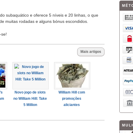
MÉT
 subaquático e oferece 5 níveis e 20 linhas, o que
e de muitas rodadas e alguns bónus escondidos.
-se!
Mais artigos
’s
Novo jogo de slots
William Hill com
iam
no William Hill: Take
promoções
5 Million
aliciantes
MUL