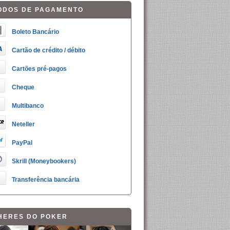
ODOS DE PAGAMENTO
Boleto Bancário
Cartão de crédito / débito
Cartões pré-pagos
Cheque
Multibanco
Neteller
PayPal
Skrill (Moneybookers)
Transferência bancária
HERES DO POKER