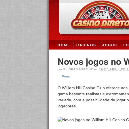
HOME
CASINOS
JOGOS
LO
Novos jogos no Wi
por
MILORAD MATEJIC
em
19 DE ABRIL DE 2
Tweet
O William Hill Casino Club oferece aos
gama bastante realistas e extremamente
variada, com a possibilidade de jogar 
jogadores.