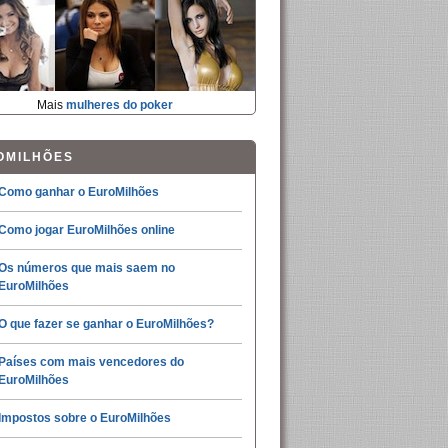
Mais
mulheres do poker
OMILHÕES
Como ganhar o EuroMilhões
Como jogar EuroMilhões online
Os números que mais saem no
EuroMilhões
O que fazer se ganhar o EuroMilhões?
Países com mais vencedores do
EuroMilhões
Impostos sobre o EuroMilhões