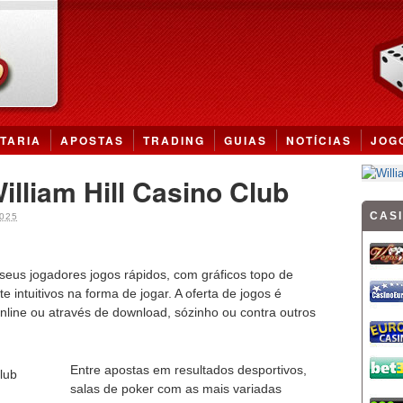
TARIA
APOSTAS
TRADING
GUIAS
NOTÍCIAS
JOG
lliam Hill Casino Club
CAS
025
 seus jogadores jogos rápidos, com gráficos topo de
 intuitivos na forma de jogar. A oferta de jogos é
online ou através de download, sózinho ou contra outros
Entre apostas em resultados desportivos,
salas de poker com as mais variadas