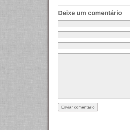
Deixe um comentário