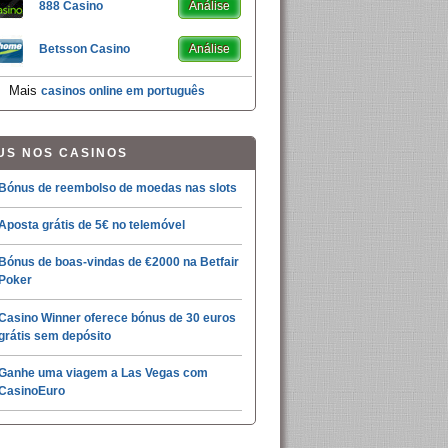
888 Casino
Análise
Betsson Casino
Análise
Mais
casinos online em português
US NOS CASINOS
Bónus de reembolso de moedas nas slots
Aposta grátis de 5€ no telemóvel
Bónus de boas-vindas de €2000 na Betfair
Poker
Casino Winner oferece bónus de 30 euros
grátis sem depósito
Ganhe uma viagem a Las Vegas com
CasinoEuro