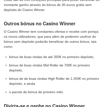
montante ganho através do bónus de 30 euros grátis sem
depósito do Casino Winner.
Outros bónus no Casino Winner
O Casino Winner tem constantes ofertas e recebe com pompa
os novos utilizadores, que para além de poderem usufruir do
bónus sem depósito poderão beneficiar de outros bónus, tais
como:
bónus de boas vindas de até 350€ no primeiro depósito,
bónus de boas vindas Mid Roller de 700€ no primeiro
depósito,
bónus de de boas vindas High Roller de 1.250€ no primeiro
depósito, e ainda
o pacote de bónus de primeiro mês.
Divirta-se e ganhe no Casino Winner