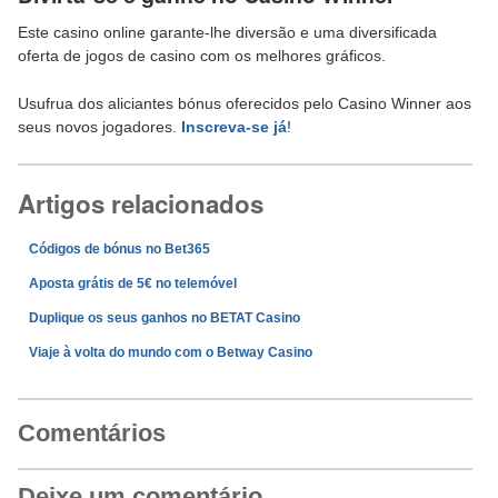
Este casino online garante-lhe diversão e uma diversificada
oferta de jogos de casino com os melhores gráficos.
Usufrua dos aliciantes bónus oferecidos pelo Casino Winner aos
seus novos jogadores.
Inscreva-se já
!
Artigos relacionados
Códigos de bónus no Bet365
Aposta grátis de 5€ no telemóvel
Duplique os seus ganhos no BETAT Casino
Viaje à volta do mundo com o Betway Casino
Comentários
Deixe um comentário