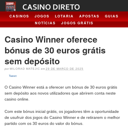
CASINOS
JOGOS
LOTARIA
APOSTAS
GUIAS
NOTÍCIAS
JOGOS GRÁTIS
Casino Winner oferece
bónus de 30 euros grátis
sem depósito
por
MILORAD MATEJIC
em
29 DE MARÇO DE 2025
Tweet
O Casino Winner está a oferecer um bónus de 30 euros grátis
sem depósito aos novos utilizadores que abrirem conta neste
casino online.
Com este bónus inicial grátis, os jogadores têm a oportunidade
de usufruir dos jogos do Casino Winner e de retirarem o melhor
partido com os 30 euros do valor do bónus.