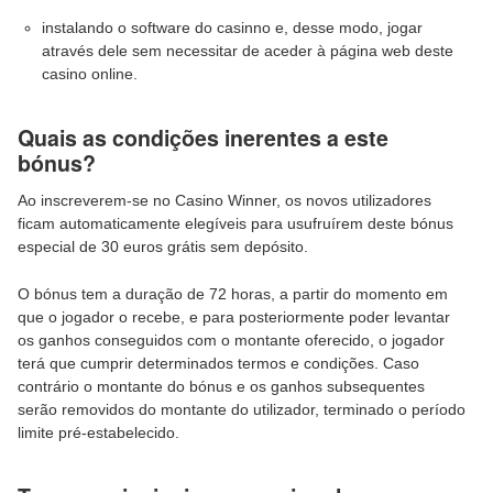
instalando o software do casinno e, desse modo, jogar
através dele sem necessitar de aceder à página web deste
casino online.
Quais as condições inerentes a este
bónus?
Ao inscreverem-se no Casino Winner, os novos utilizadores
ficam automaticamente elegíveis para usufruírem deste bónus
especial de 30 euros grátis sem depósito.
O bónus tem a duração de 72 horas, a partir do momento em
que o jogador o recebe, e para posteriormente poder levantar
os ganhos conseguidos com o montante oferecido, o jogador
terá que cumprir determinados termos e condições. Caso
contrário o montante do bónus e os ganhos subsequentes
serão removidos do montante do utilizador, terminado o período
limite pré-estabelecido.