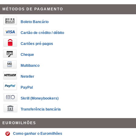
MÉTODOS DE PAGAMENTO
Boleto Bancário
Cartão de crédito / débito
Cartões pré-pagos
Cheque
Multibanco
Neteller
PayPal
Skrill (Moneybookers)
Transferência bancária
EUROMILHÕES
Como ganhar o Euromilhões