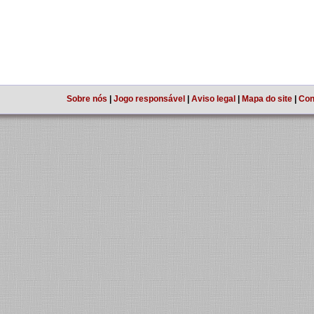
Sobre nós
|
Jogo responsável
|
Aviso legal
|
Mapa do site
|
Con