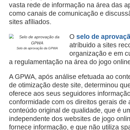
vasta rede de informação na área das a
como canais de comunicação e discussã
sites afíliados.
O
selo de aprova
atríbuido a sites re
Selo de aprovação da GPWA
organização e em 
a regulamentação na área do jogo online
A GPWA, após análise efetuada ao cont
de otimização deste site, determinou qu
oferece aos seus seguidores informaçã
conformidade com os direitos gerais de 
conteúdo original de qualidade, que é um
independente dos websites de jogo onlin
fornece informação, e que não utiliza 