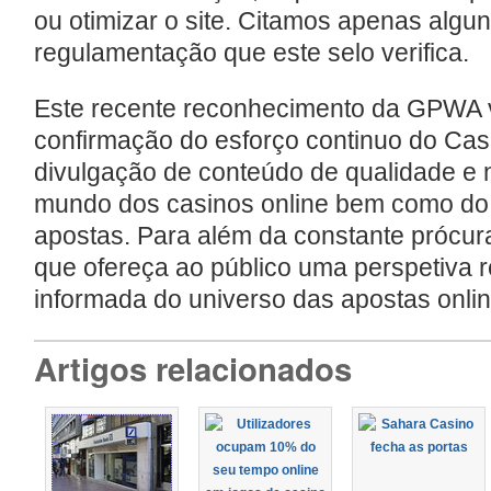
ou otimizar o site. Citamos apenas algu
regulamentação que este selo verifica.
Este recente reconhecimento da GPWA
confirmação do esforço continuo do Casi
divulgação de conteúdo de qualidade e n
mundo dos casinos online bem como do
apostas. Para além da constante prócur
que ofereça ao público uma perspetiva re
informada do universo das apostas onlin
Artigos relacionados