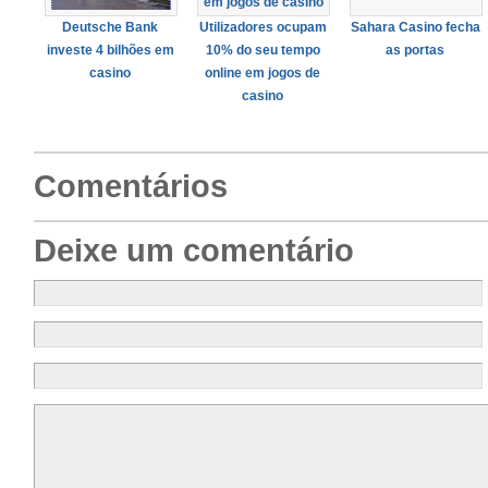
Deutsche Bank
Utilizadores ocupam
Sahara Casino fecha
investe 4 bilhões em
10% do seu tempo
as portas
casino
online em jogos de
casino
Comentários
Deixe um comentário