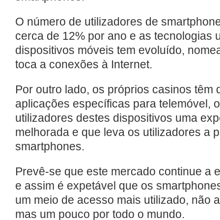
O número de utilizadores de smartphone
cerca de 12% por ano e as tecnologias 
dispositivos móveis tem evoluído, nom
toca a conexões à Internet.
Por outro lado, os próprios casinos têm
aplicações específicas para telemóvel, 
utilizadores destes dispositivos uma exp
melhorada e que leva os utilizadores a p
smartphones.
Prevê-se que este mercado continue a ev
e assim é expetável que os smartphone
um meio de acesso mais utilizado, não 
mas um pouco por todo o mundo.