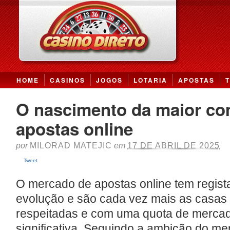
HOME
CASINOS
JOGOS
LOTARIA
APOSTAS
O nascimento da maior co
apostas online
por
MILORAD MATEJIC
em
17 DE ABRIL DE 2025
Tweet
O mercado de apostas online tem regis
evolução e são cada vez mais as casas 
respeitadas e com uma quota de mercad
significativa. Seguindo a ambição do m