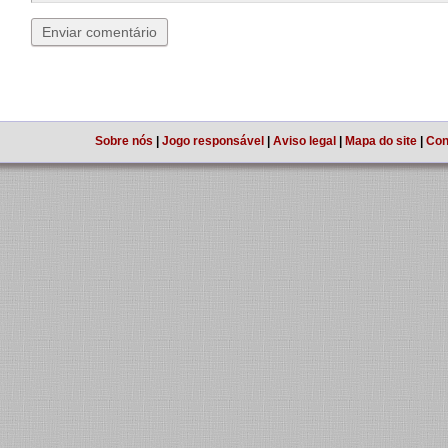
Sobre nós
|
Jogo responsável
|
Aviso legal
|
Mapa do site
|
Con