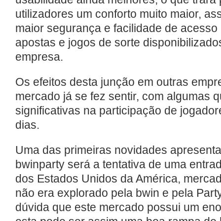
utilizadores um conforto muito maior, 
maior segurança e facilidade de acesso 
apostas e jogos de sorte disponibilizado
empresa.
Os efeitos desta junção em outras empr
mercado já se fez sentir, com algumas 
significativas na participação de jogado
dias.
Uma das primeiras novidades apresenta
bwinparty será a tentativa de uma entr
dos Estados Unidos da América, mercad
não era explorado pela bwin e pela Par
dúvida que este mercado possui um eno