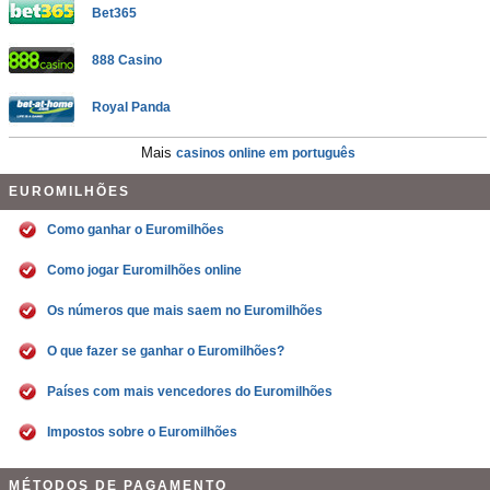
Bet365
888 Casino
Royal Panda
Mais
casinos online em português
EUROMILHÕES
Como ganhar o Euromilhões
Como jogar Euromilhões online
Os números que mais saem no Euromilhões
O que fazer se ganhar o Euromilhões?
Países com mais vencedores do Euromilhões
Impostos sobre o Euromilhões
MÉTODOS DE PAGAMENTO