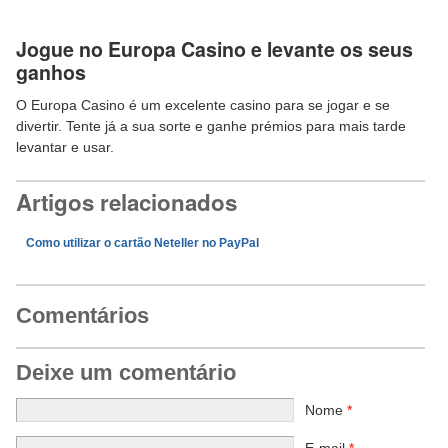
Jogue no Europa Casino e levante os seus
ganhos
O Europa Casino é um excelente casino para se jogar e se
divertir. Tente já a sua sorte e ganhe prémios para mais tarde
levantar e usar.
Artigos relacionados
Como utilizar o cartão Neteller no PayPal
Comentários
Deixe um comentário
Nome
*