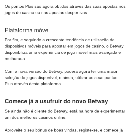
Os pontos Plus são agora obtidos através das suas apostas nos
jogos de casino ou nas apostas desportivas.
Plataforma móvel
Por fim, e seguindo a crescente tendência de utilização de
dispositivos móveis para apostar em jogos de casino, o Betway
disponibiliza uma experiência de jogo móvel mais avançada e
melhorada.
Com a nova versão do Betway, poderá agora ter uma maior
seleção de jogos disponível, e ainda, utilizar os seus pontos
Plus através desta plataforma.
Comece já a usufruir do novo Betway
Se ainda não é cliente do Betway, está na hora de experimentar
um dos melhores casinos online.
Aproveite o seu bónus de boas vindas, registe-se, e comece já