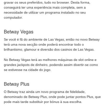
gravar os seus preferidos, tudo no browser. Desta forma,
conseguirá ter uma experiência mais completa, sem a
necessidade de utilizar um programa instalado no seu
computador.
Betway Vegas
Se você é fã do ambiente de Las Vegas, então no novo Betway
terá uma nova secção onde poderá encontrar todo o
brilhantismo, glamour e diversão dos casinos de Las Vegas.
No Betway Vegas terá as melhores máquinas de slot online e
grandes jackpots de dinheiro, podendo assim divertir-se como
se estivesse na cidade do jogo.
Betway Plus
O Betway traz ainda um novo programa de fidelidade,
denominado de Betway Plus, onde pode juntar pontos Plus, que
pode mais tarde substituir por bónus à sua escolha.