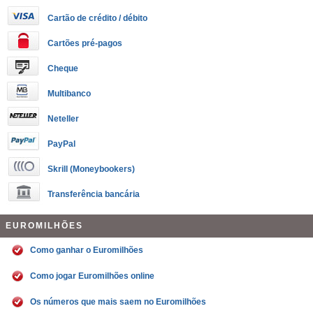
Cartão de crédito / débito
Cartões pré-pagos
Cheque
Multibanco
Neteller
PayPal
Skrill (Moneybookers)
Transferência bancária
EUROMILHÕES
Como ganhar o Euromilhões
Como jogar Euromilhões online
Os números que mais saem no Euromilhões