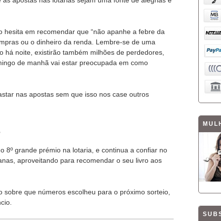
 as apostas nas lotarias sejam uma fonte de alegrias e
ão hesita em recomendar que “não apanhe a febre da
compras ou o dinheiro da renda. Lembre-se de uma
o há noite, existirão também milhões de perdedores,
omingo de manhã vai estar preocupada em como
star nas apostas sem que isso nos case outros
MUL
r
o 8º grande prémio na lotaria, e continua a confiar no
manas, aproveitando para recomendar o seu livro aos
o sobre que números escolheu para o próximo sorteio,
cio.
SUB