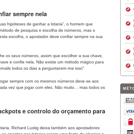
nfiar sempre nela
uas hipóteses de ganhar a lotaria”, o homem que
u método de pesquisa e escolha de números, mas o
 esta escolha, o apostador deve confiar sempre na sua
lhe os seus números, assim que escolher a sua chave,
have e confie nela. Não existe um método mágico para
mails todos os dias a perguntarem-me isso".
 jogar sempre com os mesmos números deve-se aos
cada vez que jogar com eles. Não muito… mas todos os
MÉT
ackpots e controlo do orçamento para
taria, Richard Lustig deixa também aos apostadores