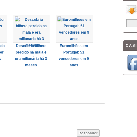
CASI
 do
Descobriu bilhete
Euromilhões em
er
perdido na mala e
Portugal: 51
s
era milionária há 3
vencedores em 9
meses
anos
Responder