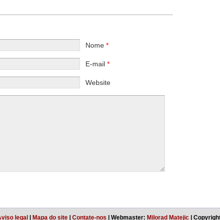
Nome
*
E-mail
*
Website
viso legal
|
Mapa do site
|
Contate-nos
| Webmaster:
Milorad Matejic
| Copyrigh