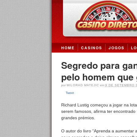
HOME
CASINOS
JOGOS
LO
Segredo para ganh
pelo homem que 
por
MILORAD MATEJIC
em
9 DE SETEMBRO 
Tweet
Richard Lustig começou a jogar na lota
serem famosos, afirma ter encontrado
grandes prémios.
O autor do livro “Aprenda a aumentar a