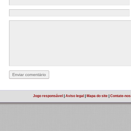
Jogo responsável
|
Aviso legal
|
Mapa do site
|
Contate-nos