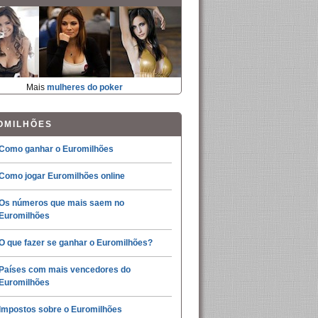
Mais
mulheres do poker
OMILHÕES
Como ganhar o Euromilhões
Como jogar Euromilhões online
Os números que mais saem no
Euromilhões
O que fazer se ganhar o Euromilhões?
Países com mais vencedores do
Euromilhões
Impostos sobre o Euromilhões