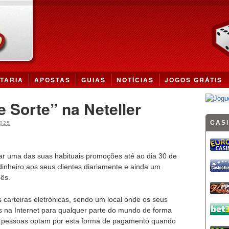
TARIA
APOSTAS
GUIAS
NOTÍCIAS
JOGOS GRÁTIS
 Sorte” na Neteller
CAS
025
zar uma das suas habituais promoções até ao dia 30 de
dinheiro aos seus clientes diariamente e ainda um
ês.
arteiras eletrónicas, sendo um local onde os seus
 na Internet para qualquer parte do mundo de forma
is pessoas optam por esta forma de pagamento quando