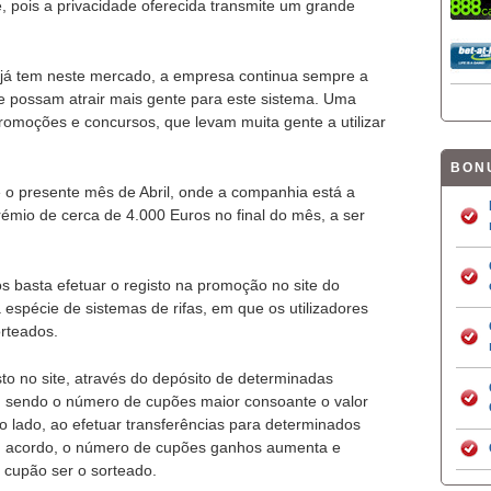
e, pois a privacidade oferecida transmite um grande
já tem neste mercado, a empresa continua sempre a
ue possam atrair mais gente para este sistema. Uma
promoções e concursos, que levam muita gente a utilizar
BON
 o presente mês de Abril, onde a companhia está a
émio de cerca de 4.000 Euros no final do mês, a ser
os basta efetuar o registo na promoção no site do
espécie de sistemas de rifas, em que os utilizadores
rteados.
o no site, através do depósito de determinadas
, sendo o número de cupões maior consoante o valor
ro lado, ao efetuar transferências para determinados
m acordo, o número de cupões ganhos aumenta e
 cupão ser o sorteado.