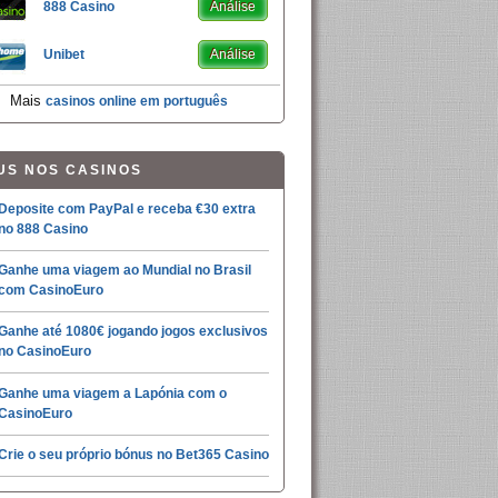
888 Casino
Análise
Unibet
Análise
Mais
casinos online em português
US NOS CASINOS
Deposite com PayPal e receba €30 extra
no 888 Casino
Ganhe uma viagem ao Mundial no Brasil
com CasinoEuro
Ganhe até 1080€ jogando jogos exclusivos
no CasinoEuro
Ganhe uma viagem a Lapónia com o
CasinoEuro
Crie o seu próprio bónus no Bet365 Casino