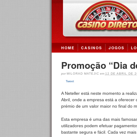
HOME
CASINOS
JOGOS
LO
Promoção “Dia de
por
MILORAD MATEJIC
em
12 DE ABRIL DE 2
Tweet
A Neteller está neste momento a reali
Abril, onde a empresa está a oferecer 
prémio de um valor maior no final do m
Esta empresa é uma das mais famosas c
utilizadores podem efetuar pagamentos
bastante segura e fácil. Cada vez ma