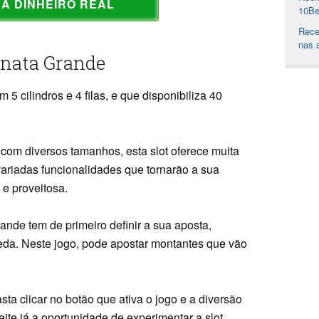
A DINHEIRO REAL
10Be
Rece
nas 
inata Grande
5 cilindros e 4 filas, e que disponibiliza 40
com diversos tamanhos, esta slot oferece muita
, variadas funcionalidades que tornarão a sua
 e proveitosa.
ande tem de primeiro definir a sua aposta,
eda. Neste jogo, pode apostar montantes que vão
sta clicar no botão que ativa o jogo e a diversão
te já a oportunidade de experimentar a slot