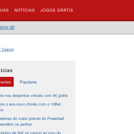
UIAS
NOTÍCIAS
JOGOS GRÁTIS
ino já!
ícias
centes
Populares
te nos desportos virtuais com 5€ grátis
bre o ano-novo chinês com o 10Bet
no
edores do maior prémio do Powerball
reendem os peritos
bolso de 50€ no casino ao vivo do