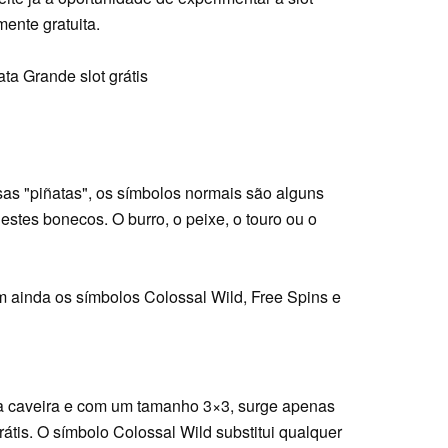
ente gratuita.
as "piñatas", os símbolos normais são alguns
estes bonecos. O burro, o peixe, o touro ou o
m ainda os símbolos Colossal Wild, Free Spins e
a caveira e com um tamanho 3×3, surge apenas
átis. O símbolo Colossal Wild substitui qualquer