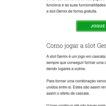
funciona e as suas funcionalidades
a slot Gemix de forma gratuita.
JOGUE 
Como jogar a slot G
A slot Gemix é um jogo em cascata,
sempre que conseguir formar uma 
dando lugares a outros.
Para formar uma combinação venced
unidos entre si. Estes são assim r
assim o efeito de cascata.
O jogo continua até não haver ma