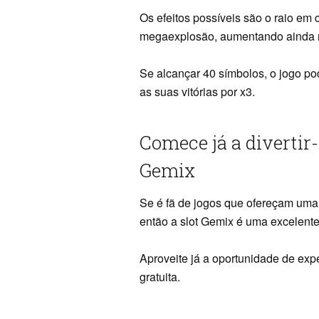
Os efeitos possíveis são o raio em ca
megaexplosão, aumentando ainda m
Se alcançar 40 símbolos, o jogo p
as suas vitórias por x3.
Comece já a divertir-
Gemix
Se é fã de jogos que ofereçam uma e
então a slot Gemix é uma excelent
Aproveite já a oportunidade de exp
gratuita.