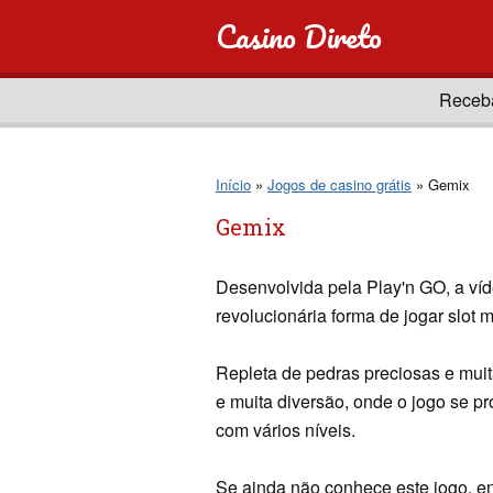
Casino Direto
Receba
Início
»
Jogos de casino grátis
»
Gemix
Gemix
Desenvolvida pela Play'n GO, a ví
revolucionária forma de jogar slot 
Repleta de pedras preciosas e muit
e muita diversão, onde o jogo se p
com vários níveis.
Se ainda não conhece este jogo, e