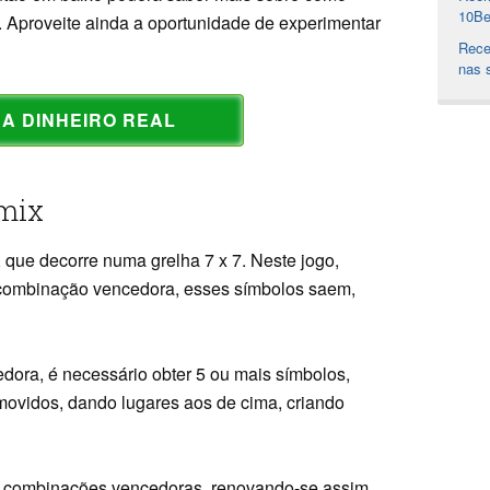
10Be
. Aproveite ainda a oportunidade de experimentar
Rece
nas 
A DINHEIRO REAL
emix
 que decorre numa grelha 7 x 7. Neste jogo,
combinação vencedora, esses símbolos saem,
ora, é necessário obter 5 ou mais símbolos,
emovidos, dando lugares aos de cima, criando
is combinações vencedoras, renovando-se assim