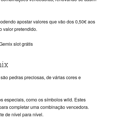
 podendo apostar valores que vão dos 0,50€ aos
o valor pretendido.
mix
são pedras preciosas, de várias cores e
s especiais, como os símbolos wild. Estes
 para completar uma combinação vencedora.
te de nível para nível.