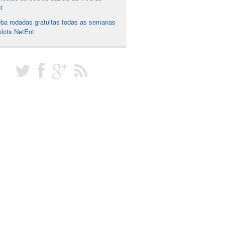
t
ba rodadas gratuitas todas as semanas
slots NetEnt