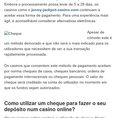
Embora o processamento possa levar de 5 a 28 dias, os
casinos como o
jonny-jackpot-casino.com
continuam a
aceitar essa forma de pagamento. Para uma experiência mais
ágil, é aconselhável considerar alternativas eletrônicas.
Apesar de
cómodo este é
um método demorado e que não será o mais indicado para os
utilizadores que necessitem de ver a sua transação
rapidamente processada.
Os casinos que consentem este método de pagamento aceitam
por norma cheques de caixa, cheques bancários, ordens de
pagamento internacionais ou cheques pessoais. O valor do
cheque será creditado na conta do utilizador no momento em
que os fundos sejam autorizados.
Como utilizar um cheque para fazer o seu
depósito num casino online?
Alguns casinos online aceitam a utilização de cheque. Neste