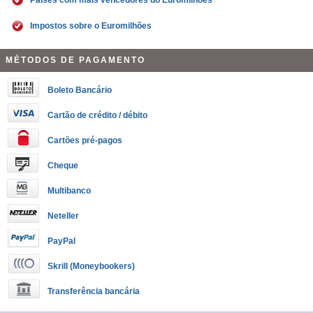
Países com mais vencedores do Euromilhões
Impostos sobre o Euromilhões
MÉTODOS DE PAGAMENTO
Boleto Bancário
Cartão de crédito / débito
Cartões pré-pagos
Cheque
Multibanco
Neteller
PayPal
Skrill (Moneybookers)
Transferência bancária