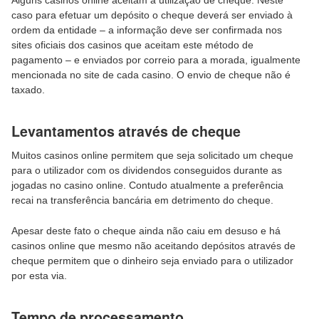
caso para efetuar um depósito o cheque deverá ser enviado à
ordem da entidade – a informação deve ser confirmada nos
sites oficiais dos casinos que aceitam este método de
pagamento – e enviados por correio para a morada, igualmente
mencionada no site de cada casino. O envio de cheque não é
taxado.
Levantamentos através de cheque
Muitos casinos online permitem que seja solicitado um cheque
para o utilizador com os dividendos conseguidos durante as
jogadas no casino online. Contudo atualmente a preferência
recai na transferência bancária em detrimento do cheque.
Apesar deste fato o cheque ainda não caiu em desuso e há
casinos online que mesmo não aceitando depósitos através de
cheque permitem que o dinheiro seja enviado para o utilizador
por esta via.
Tempo de processamento