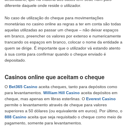
diferente daquele onde reside o utilizador.
No caso de utilização do cheque para movimentações
monetárias no casino online as regras a ter em conta são todas
aquelas utilizadas ao passar um cheque – não deixar espaços
em branco, preencher os valores por extenso e numericamente
trancando os espaços em branco, colocar o nome da entidade a
quem se dirige. É importante que o utilizador vá estando atento
à sua conta para confirmar quando o cheque enviado é
depositado.
Casinos online que aceitam o cheque
O
Bet365 Casino
aceita cheques, tanto para depósitos como
para levantamentos.
William Hill Casino
aceita depósitos em
cheque, mas apenas em libras esterlinas. O
Everest Casino
permite o levantamento através de cheque para valores
superiores a 50 dólares (ou equivalente em euros). Por último, o
888 Casino
aceita que seja requisitado o cheque como meio de
pagamento, somente para levantamentos.