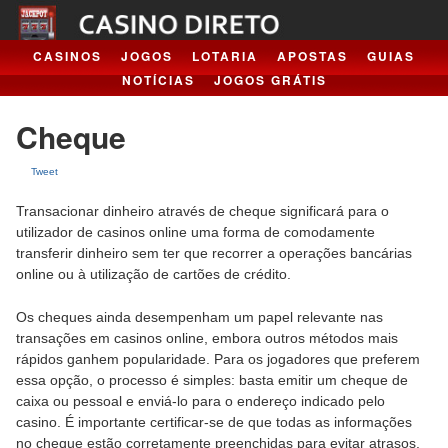
CASINOS
JOGOS
LOTARIA
APOSTAS
GUIAS
NOTÍCIAS
JOGOS GRÁTIS
Cheque
Tweet
Transacionar dinheiro através de cheque significará para o
utilizador de casinos online uma forma de comodamente
transferir dinheiro sem ter que recorrer a operações bancárias
online ou à utilização de cartões de crédito.
Os cheques ainda desempenham um papel relevante nas
transações em casinos online, embora outros métodos mais
rápidos ganhem popularidade. Para os jogadores que preferem
essa opção, o processo é simples: basta emitir um cheque de
caixa ou pessoal e enviá-lo para o endereço indicado pelo
casino. É importante certificar-se de que todas as informações
no cheque estão corretamente preenchidas para evitar atrasos.